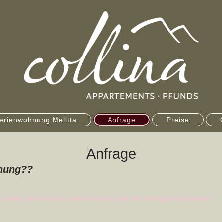
erienwohnung Melitta
Anfrage
Preise
Anfrage
anung??
 Ihnen gerne eine schnelle Auskunft über die Verfügbarkeit unserer