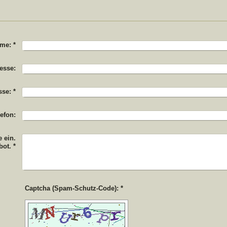
me:
*
esse:
sse:
*
lefon:
 ein.
bot.
*
Captcha (Spam-Schutz-Code): *