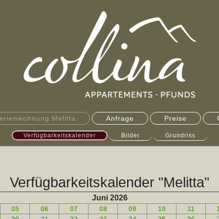
erienwohnung Melitta
Anfrage
Preise
Verfügbarkeitskalender
Bilder
Grundriss
Verfügbarkeitskalender "Melitta"
Juni 2026
05
06
07
08
09
10
11