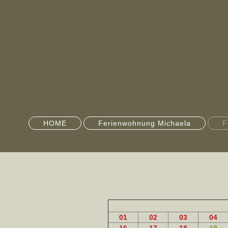
HOME
Ferienwohnung Michaela
F
01
02
03
04