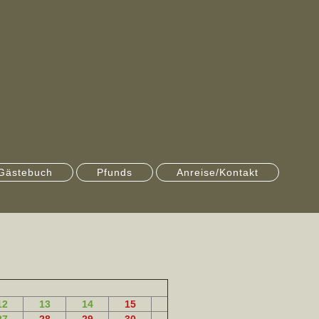
Gästebuch
Pfunds
Anreise/Kontakt
12
13
14
15