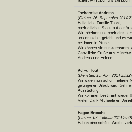
Italien.Wir haben uns sehr,sehr
Tscharntke Andreas
(
Freitag, 26. September 2014 2
Hallo liebe Familie Thöni,
nach etlichen Staus auf der Aut
Wir möchten uns noch einmal re
uns an nichts gefehlt und es wa
bei ihnen in Pfunds.
Wir können sie nur wärmstens w
Ganz liebe Grüße aus Münchwa
Andreas und Helena
Ad vd Hout
(
Dienstag, 15. April 2014 23:12
)
Wir waren nun schon mehrere Mal
gelungenen Urlaub wird. Sehr e
Ausstattung .
Wir kommen bestimmt wieder!!!
Vielen Dank Michaela en Daniel
Hagen Brosche
(
Freitag, 07. Februar 2014 20:0
Haben eine schöne Woche verbr