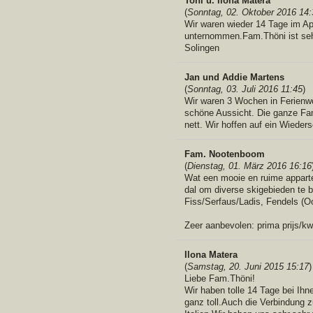
Toni u. Ilona Matera
(
Sonntag, 02. Oktober 2016 14:
Wir waren wieder 14 Tage im Ap
unternommen.Fam.Thöni ist seh
Solingen
Jan und Addie Martens
(
Sonntag, 03. Juli 2016 11:45
)
Wir waren 3 Wochen in Ferienw
schöne Aussicht. Die ganze Fami
nett. Wir hoffen auf ein Wieder
Fam. Nootenboom
(
Dienstag, 01. März 2016 16:16
Wat een mooie en ruime apparte
dal om diverse skigebieden te 
Fiss/Serfaus/Ladis, Fendels (Oo
Zeer aanbevolen: prima prijs/kwa
Ilona Matera
(
Samstag, 20. Juni 2015 15:17
)
Liebe Fam.Thöni!
Wir haben tolle 14 Tage bei Ihne
ganz toll.Auch die Verbindung 