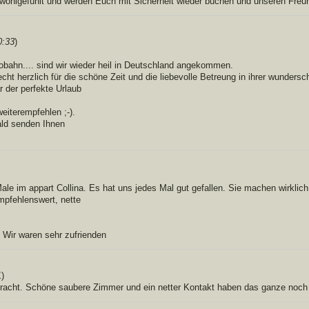
 wohlgefühlt und werden Euch mit Sicherheit wieder buchen und unseren Freund
0:33
)
obahn.... sind wir wieder heil in Deutschland angekommen.
cht herzlich für die schöne Zeit und die liebevolle Betreung in ihrer wunde
r der perfekte Urlaub
eiterempfehlen ;-).
ld senden Ihnen
e im appart Collina. Es hat uns jedes Mal gut gefallen. Sie machen wirklich 
mpfehlenswert, nette
 Wir waren sehr zufrienden
1
)
acht. Schöne saubere Zimmer und ein netter Kontakt haben das ganze noch