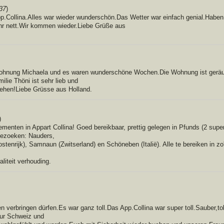
37
)
p.Collina.Alles war wieder wunderschön.Das Wetter war einfach genial.Habe
r nett.Wir kommen wieder.Liebe Grüße aus
ohnung Michaela und es waren wunderschöne Wochen.Die Wohnung ist geräumi
lie Thöni ist sehr lieb und
sehen!Liebe Grüsse aus Holland.
)
menten in Appart Collina! Goed bereikbaar, prettig gelegen in Pfunds (2 supe
bezoeken: Nauders,
stenrijk), Samnaun (Zwitserland) en Schöneben (Italië). Alle te bereiken in zo
liteit verhouding.
n verbringen dürfen.Es war ganz toll.Das App.Collina war super toll.Sauber,tol
zur Schweiz und