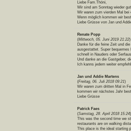
Liebe Fam.Thöni,
Wir sind am Sonntag wieder g
Wir waren zum vierden Mal bei 
Wenn möglich kommen wir best
Liebe Grüsse von Jan und Addi
Renate Popp
(
Mittwoch, 05. Juni 2019 21:22
)
Danke für die feine Zeit und di
ausgestattet. Super bequemes B
schnell in Nauders oder Serfaus-
Und danke an die Gastgeber, di
Ich kanns jedem weiter empfeh
Jan und Addie Martens
(
Freitag, 06. Juli 2018 09:21
)
Wir waren zum dritten Mal in F
kommen wir nächstes Jahr best
Liebe Grüsse
Patrick Faes
(
Samstag, 28. April 2018 15:24
)
This was the second time we sta
restaurants are on walking dist
This place is the ideal starting 