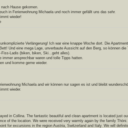
ut nach Hause gekomen.
euch in Ferienwohnung Michaela und noch immer gefällt uns das sehr.
immt wieder!
e
e unkomplizierte Verlängerung! Ich war eine knappe Woche dort. Die Apartmen
ett! Und eine mega Lage, unverbaute Aussicht auf den Berg, so können die 
Fiss-Ladis (biken, biken, Ski...geht alles).
e immer ansprechbar waren und tolle Tipps hatten.
len und komme gerne wieder.
erienwohnung Michaela and wir können nur sagen es ist und bleibt wundersch
immt wieder.
yed in Collina. The fantastic beautiful and clean apartment is located just ou
ance of the location. We were received very warmly again by the family Thöni.
point for excursions in the region Austria, Switzerland and Italy. We will defini