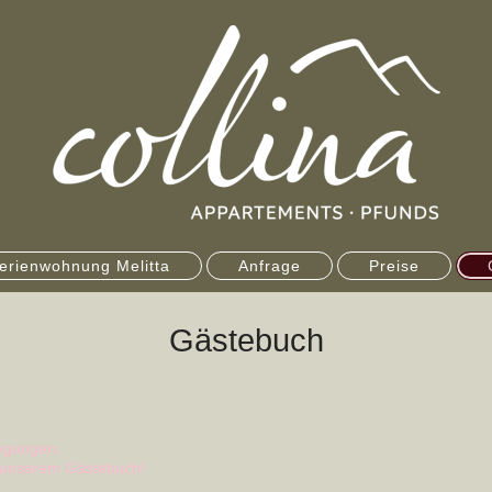
erienwohnung Melitta
Anfrage
Preise
Gästebuch
regungen.
in unserem Gästebuch!