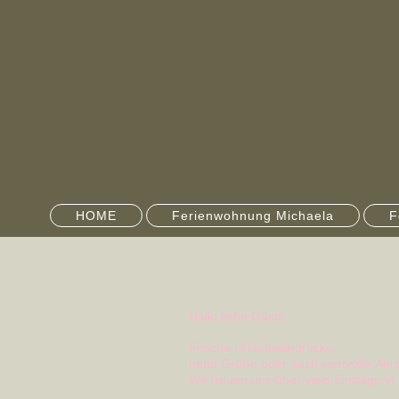
HOME
Ferienwohnung Michaela
F
Hallo liebe Gäste.
Frische Urlaubseindrücke,
nette Grüße oder auch wertvolle An
Wir freuen uns über viele Einträge 