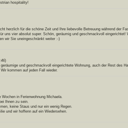
trian hospitality!
ht herzlich für die schöne Zeit und Ihre liebevolle Betreuung während der F
r uns vier absolut super. Schön, geräumig und geschmackvoll eingerichtet! Wi
n wir Sie uneingeschränkt weiter :-)
:46
)
, geräumige und geschmackvoll eingerichtete Wohnung, auch der Rest des Ha
. Wir kommen auf jeden Fall wieder.
e Wochen in Ferienwohnung Michaela.
bei Ihnen zu sein.
men, keine Staus und nur ein wenig Regen.
lie und wir hoffenn auf ein Wiedersehen.