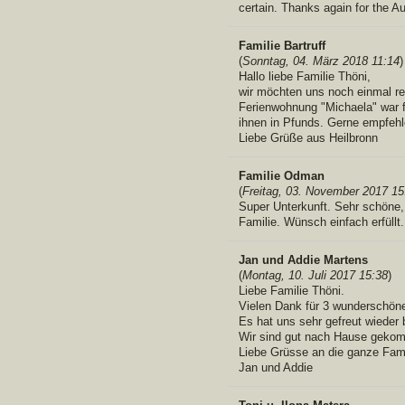
certain. Thanks again for the Aus
Familie Bartruff
(
Sonntag, 04. März 2018 11:14
)
Hallo liebe Familie Thöni,
wir möchten uns noch einmal rec
Ferienwohnung "Michaela" war fü
ihnen in Pfunds. Gerne empfehle
Liebe Grüße aus Heilbronn
Familie Odman
(
Freitag, 03. November 2017 15
Super Unterkunft. Sehr schöne
Familie. Wünsch einfach erfüllt
Jan und Addie Martens
(
Montag, 10. Juli 2017 15:38
)
Liebe Familie Thöni.
Vielen Dank für 3 wunderschön
Es hat uns sehr gefreut wieder 
Wir sind gut nach Hause gekom
Liebe Grüsse an die ganze Fami
Jan und Addie